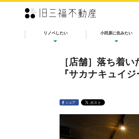
リノベしたい
小田原に住みたい
［店舗］落ち着い
『サカナキュイジー
シェア