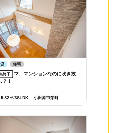
賃貸
住宅
マ、マンションなのに吹き抜
集終了
…？！
15.82㎡/3SLDK
小田原市栄町