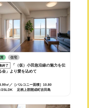
売買
住宅
「（仮）小田急沿線の魅力を伝
集終了
る会」より愛を込めて
4.99㎡／［バルコニー面積］10.80
/2SLDK
足柄上郡開成町吉田島