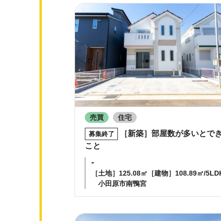
売買
住宅
［新築］部屋数が多いとで
募集終了
こと
-
［土地］125.08㎡［建物］108.89㎡/5LD
小田原市南鴨宮