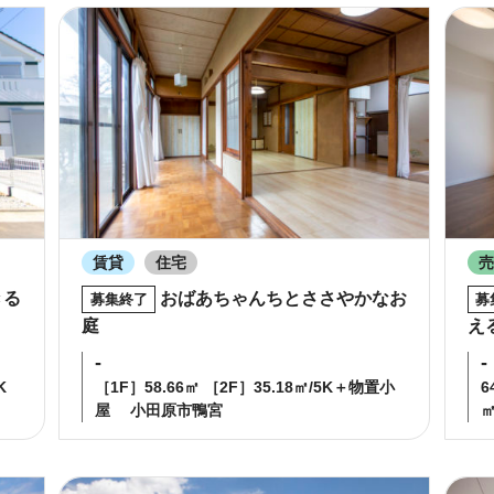
賃貸
住宅
きる
おばあちゃんちとささやかなお
募集終了
募
庭
え
-
-
K
［1F］58.66㎡ ［2F］35.18㎡/5K＋物置小
6
屋
小田原市鴨宮
㎡