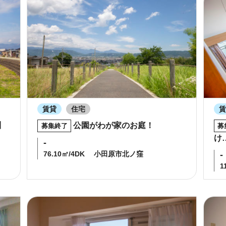
賃貸
住宅
川
公園がわが家のお庭！
募集終了
募
け
-
76.10㎡/4DK
小田原市北ノ窪
-
1