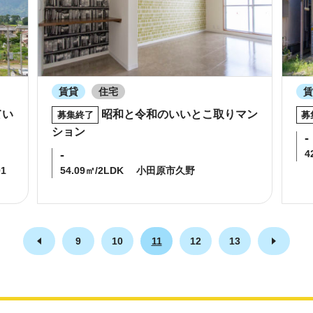
賃貸
住宅
てい
昭和と令和のいいとこ取りマン
募集終了
募
ション
-
-
4
1
54.09㎡/2LDK
小田原市久野
9
10
11
12
13