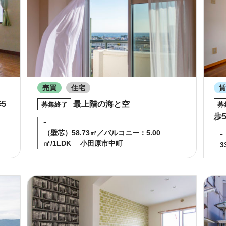
売買
住宅
5
最上階の海と空
募集終了
募
歩
-
（壁芯）58.73㎡／バルコニー：5.00
-
㎡/1LDK
小田原市中町
3