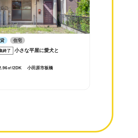
賃貸
住宅
小さな平屋に愛犬と
集終了
2.96㎡/2DK
小田原市板橋