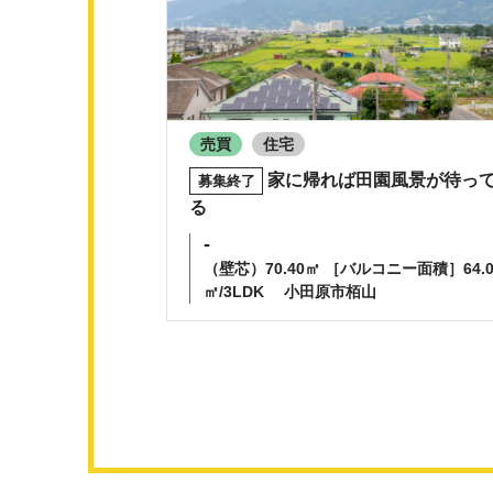
売買
住宅
家に帰れば田園風景が待っ
募集終了
る
-
（壁芯）70.40㎡ ［バルコニー面積］64.0
㎡/3LDK
小田原市栢山