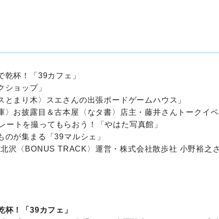
乾杯！「39カフェ」
クショップ」
とまり木〉スエさんの出張ボードゲームハウス」
〉お披露目＆古本屋〈なタ書〉店主・藤井さんトークイベ
レートを撮ってもらおう！「やはた写真館」
のが集まる「39マルシェ」
北沢〈BONUS TRACK〉運営・株式会社散歩社 小野裕之
乾杯！「39カフェ」