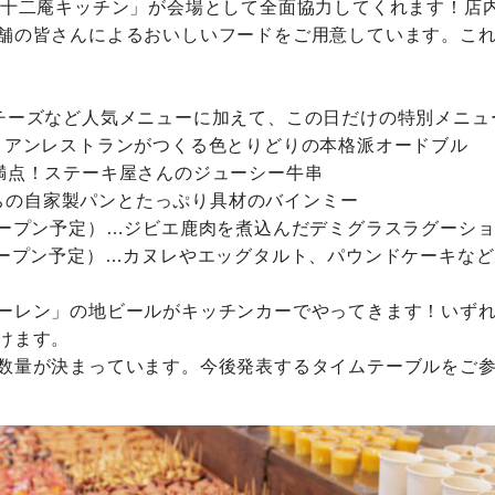
「十二庵キッチン」が会場として全面協力してくれます！店
舗の皆さんによるおいしいフードをご用意しています。こ
チーズなど人気メニューに加えて、この日だけの特別メニュ
リアンレストランがつくる色とりどりの本格派オードブル
満点！ステーキ屋さんのジューシー牛串
ちの自家製パンとたっぷり具材のバインミー
オープン予定）…ジビエ鹿肉を煮込んだデミグラスラグーシ
に新規オープン予定）…カヌレやエッグタルト、パウンドケーキ
ーレン」の地ビールがキッチンカーでやってきます！いず
けます。
数量が決まっています。今後発表するタイムテーブルをご