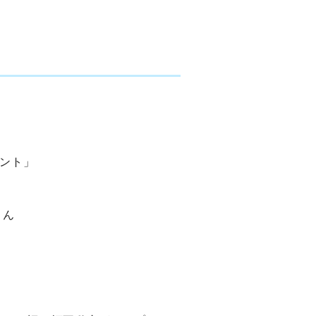
ント」
さん