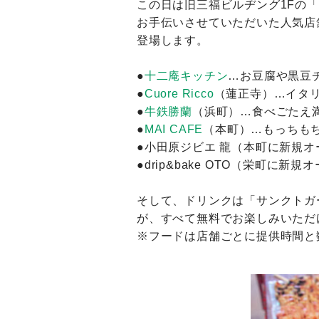
この日は旧三福ビルヂング1Fの
お手伝いさせていただいた人気店
登場します。
●
十二庵キッチン
…お豆腐や黒豆
●
Cuore Ricco
（蓮正寺）…イタ
●
牛鉄勝蘭
（浜町）…食べごたえ
●
MAI CAFE
（本町）…もっちも
●小田原ジビエ 龍（本町に新規
●drip&bake OTO（栄町
そして、ドリンクは「サンクトガ
が、すべて無料でお楽しみいただ
※フードは店舗ごとに提供時間と