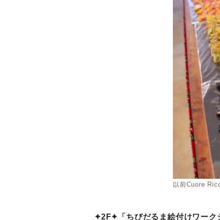
以前Cuore
✦2F✦「ちびだるま絵付けワーク