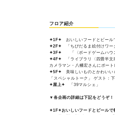
フロア紹介
✦1F✦
おいしいフードとビールで
✦2F✦
「ちびだるま絵付けワー
✦3F✦
「〈ボードゲームハウス
✦4F✦
「ライブラリ〈四畳半文庫
カメラマン・八幡宏さんにポート
✦5F✦
美味しいものとかわいいも
「スペシャルトーク」 ゲスト：下
✦屋上✦
「39マルシェ」
▼各企画の詳細は下記をどうぞ！
✦1F✦おいしいフードとビールで