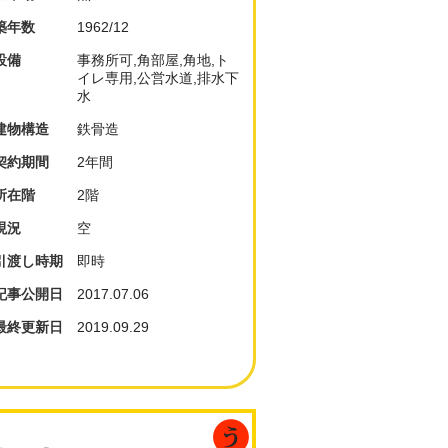
築年数
1962/12
設備
事務所可,角部屋,角地,ト
イレ専用,公営水道,排水下
水
建物構造
鉄骨造
契約期間
2年間
所在階
2階
現況
空
引渡し時期
即時
記事公開日
2017.07.06
最終更新日
2019.09.29